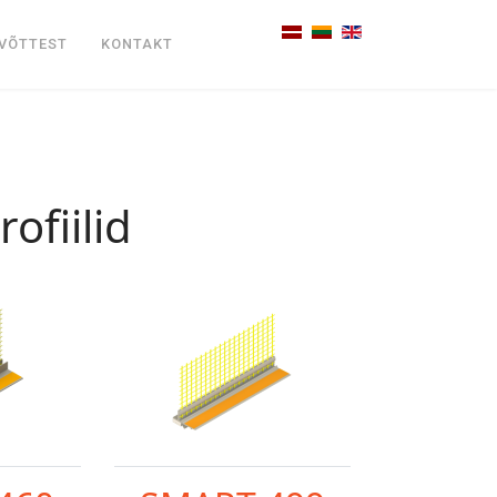
Vali keel
VÕTTEST
KONTAKT
ofiilid