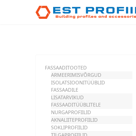
FASSAADITOOTED
ARMEERIMISVÕRGUD
ISOLATSIOONITÜÜBLID
FASSAADILE
LISATARVIKUD
FASSAADITÜÜBLITELE
NURGAPROFIILID
AKNALIITEPROFIILID
SOKLIPROFIILID
TILGAPROFIILID