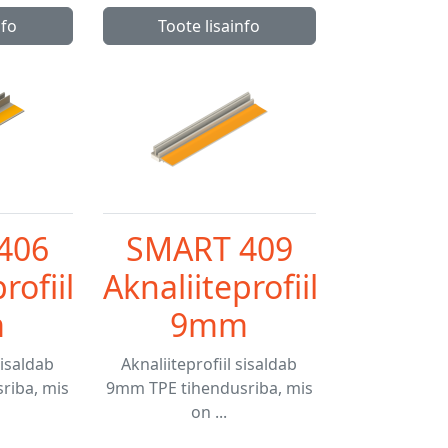
nfo
Toote lisainfo
406
SMART 409
rofiil
Aknaliiteprofiil
m
9mm
sisaldab
Aknaliiteprofiil sisaldab
riba, mis
9mm TPE tihendusriba, mis
on ...