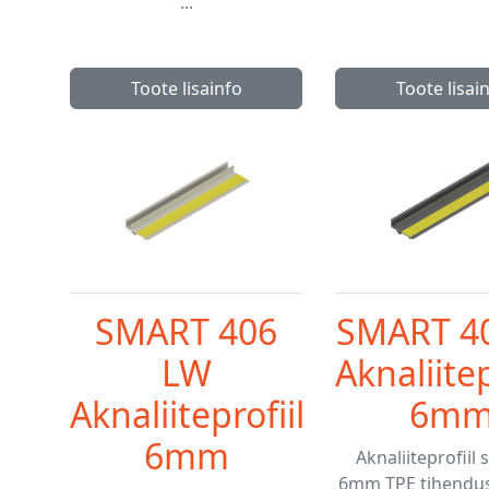
...
Toote lisainfo
Toote lisai
SMART 406
SMART 4
LW
Aknaliitep
Aknaliiteprofiil
6m
6mm
Aknaliiteprofiil 
6mm TPE tihendus