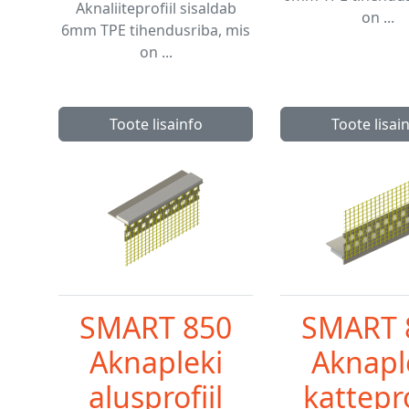
Aknaliiteprofiil sisaldab
on ...
6mm TPE tihendusriba, mis
on ...
Toote lisainfo
Toote lisai
SMART 850
SMART 
Aknapleki
Aknapl
alusprofiil
kattepro