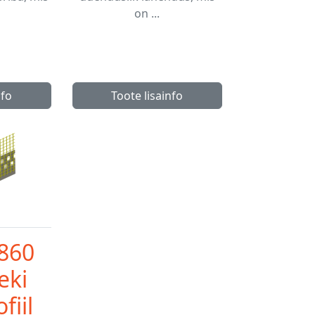
on ...
nfo
Toote lisainfo
860
eki
fiil