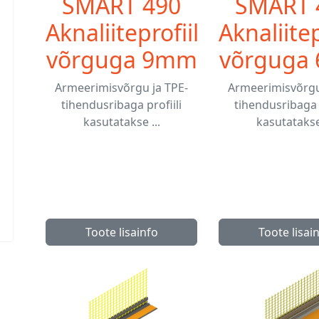
SMART 490
SMART 
Aknaliiteprofiil
Aknaliitep
võrguga 9mm
võrguga
Armeerimisvõrgu ja TPE-
Armeerimisvõrgu
tihendusribaga profiili
tihendusribaga p
kasutatakse ...
kasutatakse 
Toote lisainfo
Toote lisai