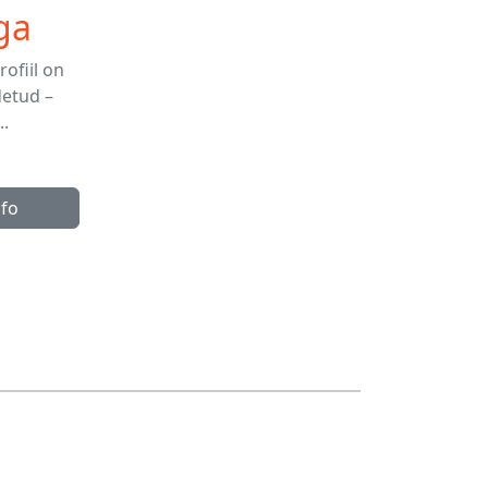
ga
ofiil on
detud –
..
nfo
+372 5343 0447
info@estprofiil.ee