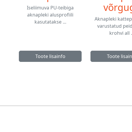
võrgu
Iseliimuva PU-teibiga
aknapleki alusprofiili
Aknapleki kattepr
kasutatakse ...
varustatud pei
krohvi all .
Toote lisainfo
Toote lisai