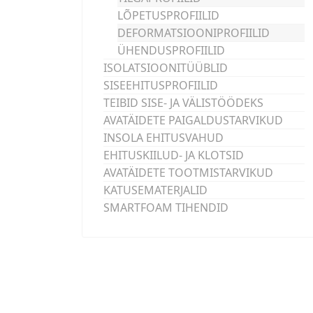
LÕPETUSPROFIILID
DEFORMATSIOONIPROFIILID
ÜHENDUSPROFIILID
ISOLATSIOONITÜÜBLID
SISEEHITUSPROFIILID
TEIBID SISE- JA VÄLISTÖÖDEKS
AVATÄIDETE PAIGALDUSTARVIKUD
INSOLA EHITUSVAHUD
EHITUSKIILUD- JA KLOTSID
AVATÄIDETE TOOTMISTARVIKUD
KATUSEMATERJALID
SMARTFOAM TIHENDID