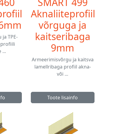
460
SMART 499
rofiil
Aknaliiteprofiil
 6mm
võrguga ja
kaitseribaga
 ja TPE-
rofiili
9mm
...
Armeerimisvõrgu ja kaitsva
lamellribaga profiil akna-
või ...
nfo
Toote lisainfo