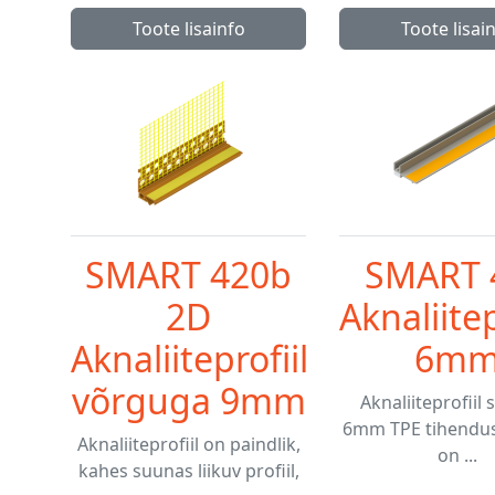
Toote lisainfo
Toote lisai
SMART 420b
SMART 
2D
Aknaliitep
Aknaliiteprofiil
6m
võrguga 9mm
Aknaliiteprofiil 
6mm TPE tihendus
Aknaliiteprofiil on paindlik,
on ...
kahes suunas liikuv profiil,