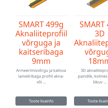
SMART 499g
SMART 
Aknaliiteprofiil
3D
võrguga ja
Aknaliitep
kaitseribaga
võrgu
9mm
18m
Armeerimisvõrgu ja kaitsva
3D aknaliitepro
lamellribaga profiil akna-
paindlik, kolme
või ...
liikuv ...
Toote lisainfo
Toote lisai