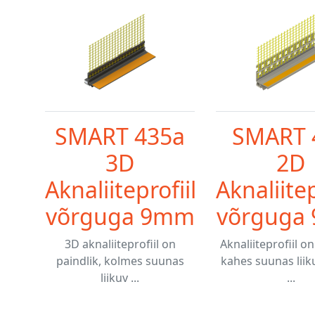
SMART 435a
SMART 
3D
2D
Aknaliiteprofiil
Aknaliitep
võrguga 9mm
võrguga
3D aknaliiteprofiil on
Aknaliiteprofiil on
paindlik, kolmes suunas
kahes suunas liiku
liikuv ...
...