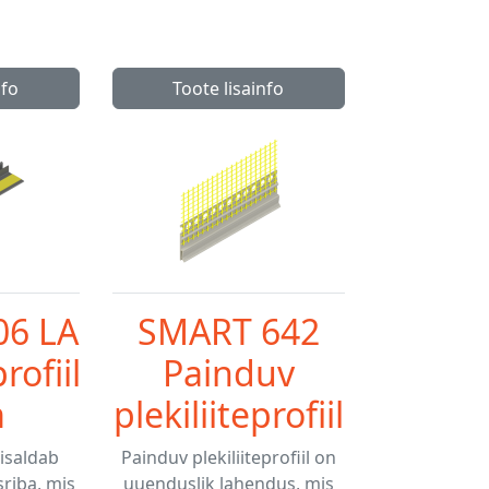
nfo
Toote lisainfo
06 LA
SMART 642
rofiil
Painduv
m
plekiliiteprofiil
sisaldab
Painduv plekiliiteprofiil on
riba, mis
uuenduslik lahendus, mis