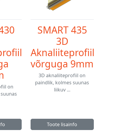
430
SMART 435
3D
rofiil
Aknaliiteprofiil
ga
võrguga 9mm
m
3D aknaliiteprofiil on
paindlik, kolmes suunas
fiil on
liikuv ...
s suunas
nfo
Toote lisainfo