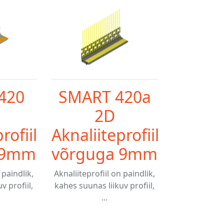
420
SMART 420a
2D
rofiil
Aknaliiteprofiil
 9mm
võrguga 9mm
 paindlik,
Aknaliiteprofiil on paindlik,
v profiil,
kahes suunas liikuv profiil,
...