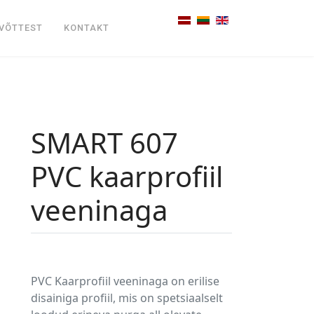
Vali keel
VÕTTEST
KONTAKT
SMART 607
PVC kaarprofiil
veeninaga
PVC Kaarprofiil veeninaga on erilise
disainiga profiil, mis on spetsiaalselt