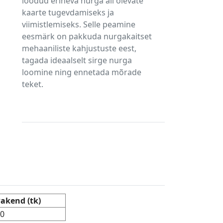
loodud erineva nurga all olevate
kaarte tugevdamiseks ja
viimistlemiseks. Selle peamine
eesmärk on pakkuda nurgakaitset
mehaaniliste kahjustuste eest,
tagada ideaalselt sirge nurga
loomine ning ennetada mõrade
teket.
akend (tk)
0