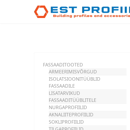
FASSAADITOOTED
ARMEERIMISVÕRGUD
ISOLATSIOONITÜÜBLID
FASSAADILE
LISATARVIKUD
FASSAADITÜÜBLITELE
NURGAPROFIILID
AKNALIITEPROFIILID
SOKLIPROFIILID
TILGAPROFIILID