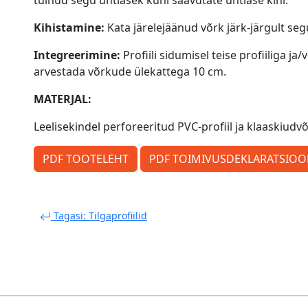
tulnud segu ühtlasek kuni saavutate ühtlase kihi.
Kihistamine:
Kata järelejäänud võrk järk-järgult seg
Integreerimine:
Profiili sidumisel teise profiiliga 
arvestada võrkude ülekattega 10 cm.
MATERJAL:
Leelisekindel perforeeritud PVC-profiil ja klaaskiud
PDF TOOTELEHT
PDF TOIMIVUSDEKLARATSIO
Tagasi: Tilgaprofiilid