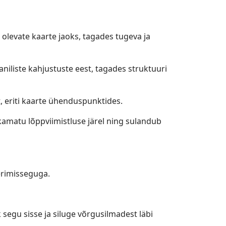
olevate kaarte jaoks, tagades tugeva ja
niliste kahjustuste eest, tagades struktuuri
, eriti kaarte ühenduspunktides.
rkamatu lõppviimistluse järel ning sulandub
erimisseguga.
k segu sisse ja siluge võrgusilmadest läbi