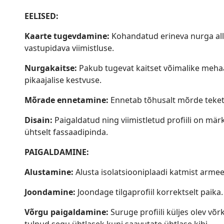
EELISED
:
Kaarte tugevdamine:
Kohandatud erineva nurga all 
vastupidava viimistluse.
Nurgakaitse:
Pakub tugevat kaitset võimalike mehaa
pikaajalise kestvuse.
Mõrade ennetamine:
Ennetab tõhusalt mõrde teket
Disain:
Paigaldatud ning viimistletud profiili on mä
ühtselt fassaadipinda.
PAIGALDAMINE
:
Alustamine:
Alusta isolatsiooniplaadi katmist arme
Joondamine:
Joondage tilgaprofiil korrektselt paika.
Võrgu paigaldamine:
Suruge profiili küljes olev võr