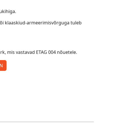
ukihiga.
ja/või klaaskiud-armeerimisvõrguga tuleb
võrk, mis vastavad ETAG 004 nõuetele.
ON