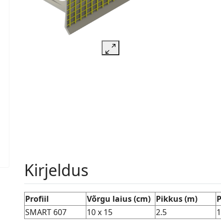
Kirjeldus
Profiil
Võrgu laius (cm)
Pikkus (m)
P
SMART 607
10 x 15
2.5
1