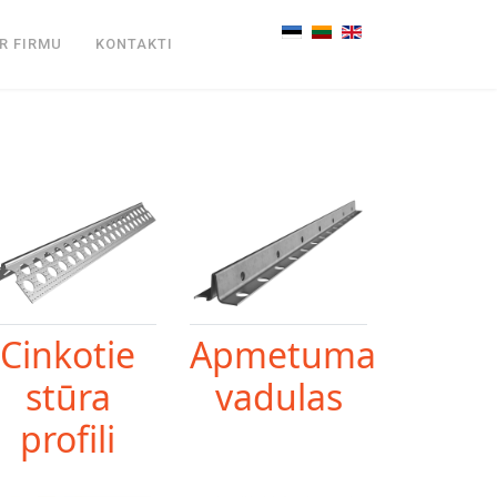
Select your language
R FIRMU
KONTAKTI
Cinkotie
Apmetuma
stūra
vadulas
profili