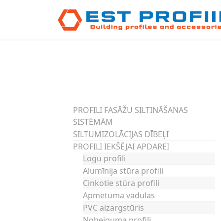
PROFILI FASĀŽU SILTINĀŠANAS
SISTĒMĀM
SILTUMIZOLĀCIJAS DĪBEĻI
PROFILI IEKŠĒJAI APDAREI
Logu profili
Alumīnija stūra profili
Cinkotie stūra profili
Apmetuma vadulas
PVC aizargstūris
Nobeiguma profili