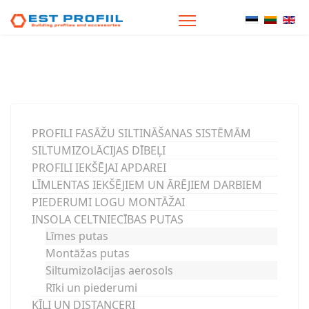
Select your
PROFILI FASĀŽU SILTINĀŠANAS SISTĒMĀM
SILTUMIZOLĀCIJAS DĪBEĻI
PROFILI IEKŠĒJAI APDAREI
LĪMLENTAS IEKŠĒJIEM UN ĀRĒJIEM DARBIEM
PIEDERUMI LOGU MONTĀŽAI
INSOLA CELTNIECĪBAS PUTAS
Līmes putas
Montāžas putas
Siltumizolācijas aerosols
Rīki un piederumi
ĶĪĻI UN DISTANCERI